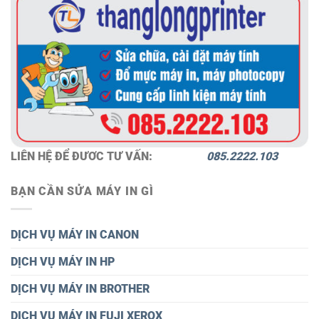
LIÊN HỆ ĐỂ ĐƯƠC TƯ VẤN:
085.2222.103
BẠN CẦN SỬA MÁY IN GÌ
DỊCH VỤ MÁY IN CANON
DỊCH VỤ MÁY IN HP
DỊCH VỤ MÁY IN BROTHER
DỊCH VỤ MÁY IN FUJI XEROX