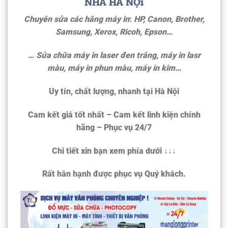
NHÀ HÀ NỘi
Chuyên sửa các hãng máy in
:
HP, Canon, Brother,
Samsung, Xerox, Ricoh, Epson…
…
Sửa chữa máy in laser đen trắng
,
máy in lasr
màu
,
máy in phun màu
,
máy in kim
…
Uy tín, chất lượng, nhanh
tại
Hà Nội
Cam kết giá tốt nhất – Cam kết linh kiện chính
hãng – Phục vụ 24/7
Chi tiết xin bạn xem phía dưới
↓↓↓
Rất hân hạnh được phục vụ Quý khách.