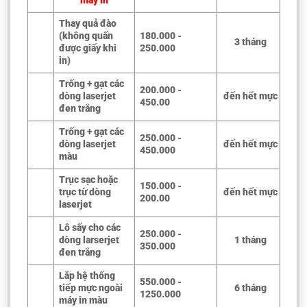
máy in
Thay quả đào
(không quấn
180.000 -
3 tháng
được giấy khi
250.000
in)
Trống + gạt các
200.000 -
dòng laserjet
đến hết mực
450.00
đen trắng
Trống + gạt các
250.000 -
dòng laserjet
đến hết mực
450.000
màu
Trục sạc hoặc
150.000 -
trục từ dòng
đến hết mực
200.00
laserjet
Lô sấy cho các
250.000 -
dòng larserjet
1 tháng
350.000
đen trắng
Lắp hệ thống
550.000 -
tiếp mực ngoài
6 tháng
1250.000
máy in màu