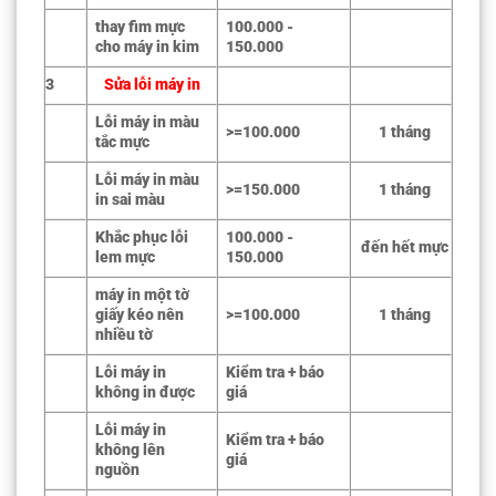
thay fim mực
100.000 -
cho máy in kim
150.000
3
Sửa lỗi máy in
Lỗi máy in màu
>=100.000
1 tháng
tắc mực
Lỗi máy in màu
>=150.000
1 tháng
in sai màu
Khắc phục lỗi
100.000 -
đến hết mực
lem mực
150.000
máy in một tờ
giấy kéo nên
>=100.000
1 tháng
nhiều tờ
Lỗi máy in
Kiểm tra + báo
không in được
giá
Lỗi máy in
Kiểm tra + báo
không lên
giá
nguồn