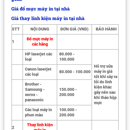
Giá đổ mực máy in tại nhà
Giá thay linh kiện máy in tại nhà
STT
NỘI DUNG
ĐƠN GIÁ (VND)
BẢO HÀNH
Đổ mực máy in
1
các hãng
HP laserjet các
80.000 -
loại
100.000
Hỗ trợ sửa
Canon laserjet
máy in giá
80.000 - 100.000
các loại
tốt khi sảy ra
lỗi do linh
Brother -
kiện khác
Samsung -
150.000 -
gây nên sau
xerox -
200.000
khi tháo hộp
panasonic
mực
Các loại máy in
100.000 -
phun màu
200.000
Thay linh kiện
2