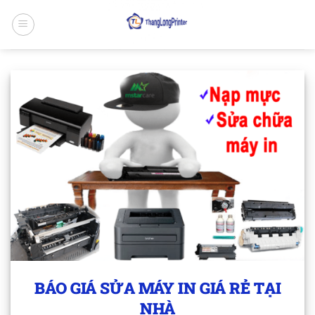
Bỏ
qua
nội
dung
BÁO GIÁ SỬA MÁY IN GIÁ RẺ TẠI
NHÀ