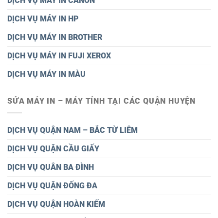
DỊCH VỤ MÁY IN CANON
DỊCH VỤ MÁY IN HP
DỊCH VỤ MÁY IN BROTHER
DỊCH VỤ MÁY IN FUJI XEROX
DỊCH VỤ MÁY IN MÀU
SỬA MÁY IN – MÁY TÍNH TẠI CÁC QUẬN HUYỆN
DỊCH VỤ QUẬN NAM – BẮC TỪ LIÊM
DỊCH VỤ QUẬN CẦU GIẤY
DỊCH VỤ QUÂN BA ĐÌNH
DỊCH VỤ QUẬN ĐỐNG ĐA
DỊCH VỤ QUẬN HOÀN KIẾM