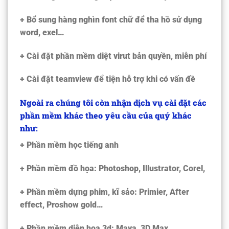
+ Bổ sung hàng nghìn font chữ để tha hồ sử dụng
word, exel…
+ Cài đặt phần mềm diệt virut bản quyền, miễn phí
+ Cài đặt teamview để tiện hỗ trợ khi có vấn đề
Ngoài ra chúng tôi còn nhận dịch vụ cài đặt các
phần mềm khác theo yêu cầu của quý khác
như:
+ Phần mềm học tiếng anh
+ Phần mềm đồ họa: Photoshop, Illustrator, Corel,
+ Phần mềm dựng phim, kĩ sảo: Primier, After
effect, Proshow gold…
+ Phần mềm diễn họa 3d: Maya, 3D Max,