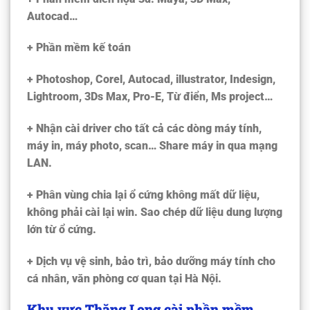
Autocad…
+ Phần mềm kế toán
+ Photoshop, Corel, Autocad, illustrator, Indesign,
Lightroom, 3Ds Max, Pro-E, Từ điển, Ms project…
+ Nhận cài driver cho tất cả các dòng máy tính,
máy in, máy photo, scan… Share máy in qua mạng
LAN.
+ Phân vùng chia lại ổ cứng không mất dữ liệu,
không phải cài lại win. Sao chép dữ liệu dung lượng
lớn từ ổ cứng.
+ Dịch vụ vệ sinh, bảo trì, bảo dưỡng máy tính cho
cá nhân, văn phòng cơ quan tại Hà Nội.
Khu vực Thăng Long cài phần mềm