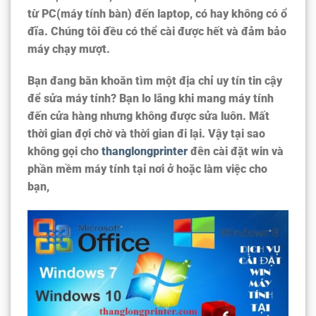
từ PC(máy tính bàn) đến laptop, có hay không có ổ
đĩa. Chúng tôi đều có thể cài được hết và đảm bảo
máy chạy mượt.
Bạn đang băn khoăn tìm một địa chỉ uy tín tin cậy
để sửa máy tính? Bạn lo lắng khi mang máy tính
đến cửa hàng nhưng không được sửa luôn. Mất
thời gian đợi chờ và thời gian đi lại. Vậy tại sao
không gọi cho
thanglongprinter
đên cài đặt win và
phần mềm máy tính tại nơi ở hoặc làm việc cho
bạn,