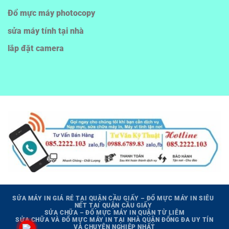
Đổ mực máy photocopy
sửa máy tính tại nhà
lắp đặt camera
SỬA MÁY IN GIÁ RẺ TẠI QUẬN CẦU GIẤY – ĐỔ MỰC MÁY IN SIÊU
NÉT TẠI QUẬN CẦU GIẤY
SỬA CHỮA – ĐỔ MỰC MÁY IN QUẬN TỪ LIÊM
SỬA CHỮA VÀ ĐỔ MỰC MÁY IN TẠI NHÀ QUẬN ĐỐNG ĐA UY TÍN
VÀ CHUYÊN NGHIỆP NHẤT