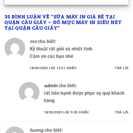
35 BÌNH LUẬN VỀ “
SỬA MÁY IN GIÁ RẺ TẠI
QUẬN CẦU GIẤY – ĐỔ MỰC MÁY IN SIÊU NÉT
TẠI QUẬN CẦU GIẤY
”
mơ
cho biết:
Kỹ thuật rất giỏi và nhiệt tình
Cảm ơn các bạn nhé
18/03/2022 LÚC 12:51 CHIỀU
TRẢ LỜI
admin
cho biết:
rất hân hạnh được phục vụ quý khách
hàng
18/03/2022 LÚC 9:02 CHIỀU
TRẢ LỜI
hương
cho biết: