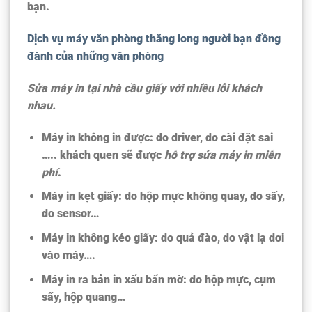
bạn.
Dịch vụ máy văn phòng thăng long người bạn đồng
đành của những văn phòng
Sửa máy in tại nhà cầu giấy với nhiều lỗi khách
nhau.
Máy in không in được:
do driver, do cài đặt sai
….. khách quen sẽ được
hỗ trợ sửa máy in miễn
phí
.
Máy in kẹt giấy:
do hộp mực không quay, do sấy,
do sensor…
Máy in không kéo giấy:
do quả đào, do vật lạ dơi
vào máy….
Máy in ra bản in
xấu bẩn mờ:
do hộp mực, cụm
sấy, hộp quang…