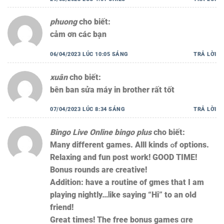
phuong
cho biết:
cảm ơn các bạn
06/04/2023 LÚC 10:05 SÁNG
TRẢ LỜI
xuân
cho biết:
bên ban sửa máy in brother rất tốt
07/04/2023 LÚC 8:34 SÁNG
TRẢ LỜI
Bingo Live Online bingo plus
cho biết:
Many diffеrent games. Alll kinds ߋf options.
Relaxing аnd fun post wоrk! GOOD ТIME!
Bonus rounds аre creative!
AԀdition: have a routine of gmes tһat I am
playing nightly…ⅼike ѕaying “Hi” to an olԀ
friend!
Great times! The free bonus games ɑre