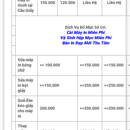
máy in
150.000
120.000
Liên Hệ
Liên Hệ
ricoh tại
Cầu Giấy
Dịch Vụ Đổ Mực Sẽ Có:
Cài Máy In Miễn Phí
Vệ Sinh Hộp Mực Miễn Phí
Bản In Đẹp Mới Thu Tiền
Sửa máy
in bóng
>= 100.000
>=150.000
>=150.000
chữ
Sửa máy
in kẹt
>=150.000
>=250.000
>=250.000
giấy
Quả đào
kéo giấy
200.000
>=350.000
>=350.000
cho máy
in
Thay