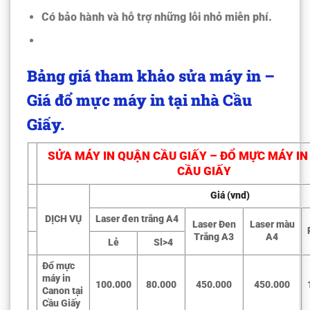
Có bảo hành và hỗ trợ những lỗi nhỏ miễn phí.
Bảng giá tham khảo sửa máy in –
Giá đổ mực máy in tại nhà Cầu
Giấy.
SỬA MÁY IN QUẬN CẦU GIẤY – ĐỔ MỰC MÁY IN
CẦU GIẤY
Giá (vnd)
DỊCH VỤ
Laser đen trắng A4
Laser Đen
Laser màu
Trắng A3
A4
Lẻ
Sl>4
Đổ mực
máy in
100.000
80.000
450.000
450.000
Canon tại
Cầu Giấy