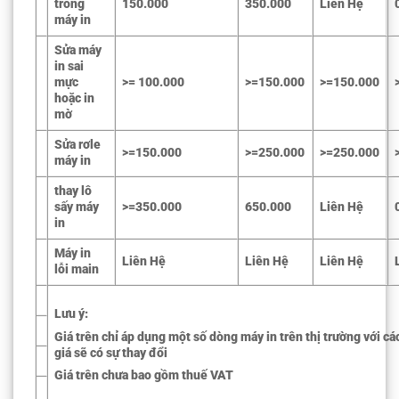
trống
150.000
350.000
Liên Hệ
máy in
Sửa máy
in sai
mực
>= 100.000
>=150.000
>=150.000
hoặc in
mờ
Sửa rơle
>=150.000
>=250.000
>=250.000
máy in
thay lô
sấy máy
>=350.000
650.000
Liên Hệ
in
Máy in
Liên Hệ
Liên Hệ
Liên Hệ
lỗi main
Lưu ý:
Giá trên chỉ áp dụng một số dòng máy in trên thị trường với c
giá sẽ có sự thay đổi
Giá trên chưa bao gồm thuế VAT