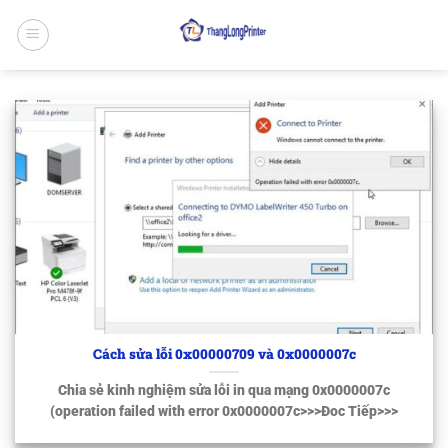
Bỏ
qua
nội
dung
Cách sửa lỗi 0x00000709 và 0x0000007c
Chia sẻ kinh nghiệm sửa lỗi in qua mạng 0x0000007c
(operation failed with error 0x0000007c>>>Đoc Tiếp>>>