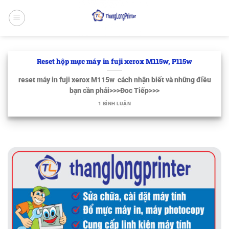
Bỏ
qua
nội
dung
Reset hộp mực máy in fuji xerox M115w, P115w
reset máy in fuji xerox M115w cách nhận biết và những điều
bạn cần phải>>>Đoc Tiếp>>>
1 BÌNH LUẬN