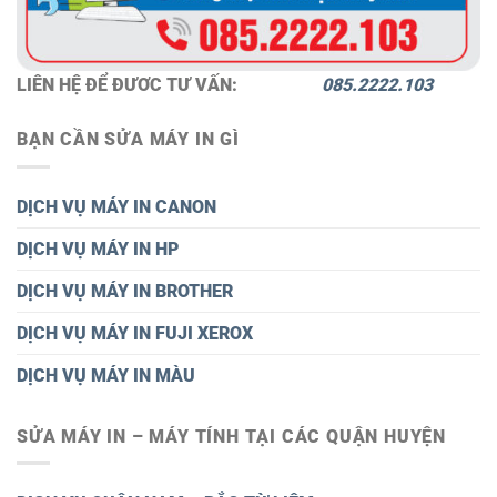
LIÊN HỆ ĐỂ ĐƯƠC TƯ VẤN:
085.2222.103
BẠN CẦN SỬA MÁY IN GÌ
DỊCH VỤ MÁY IN CANON
DỊCH VỤ MÁY IN HP
DỊCH VỤ MÁY IN BROTHER
DỊCH VỤ MÁY IN FUJI XEROX
DỊCH VỤ MÁY IN MÀU
SỬA MÁY IN – MÁY TÍNH TẠI CÁC QUẬN HUYỆN