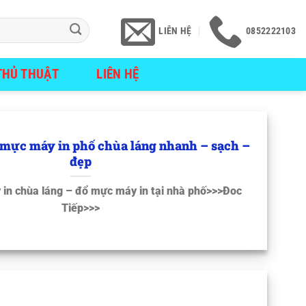
LIÊN HỆ
0852222103
THỦ THUẬT
LIÊN HỆ
 mực máy in phố chùa láng nhanh – sạch –
đẹp
 in chùa láng – đổ mực máy in tại nhà phố>>>Đoc
Tiếp>>>