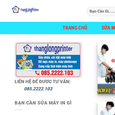
Bỏ
qua
nội
dung
TRANG CHỦ
SỬA M
LIÊN HỆ ĐỂ ĐƯƠC TƯ VẤN:
085.2222.103
BẠN CẦN SỬA MÁY IN GÌ