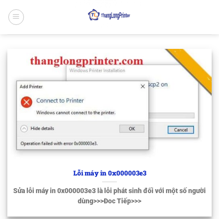
Bỏ
qua
nội
dung
Lỗi máy in 0x000003e3
Sửa lỗi máy in 0x000003e3 là lỗi phát sinh đối với một số người
dùng>>>Đoc Tiếp>>>