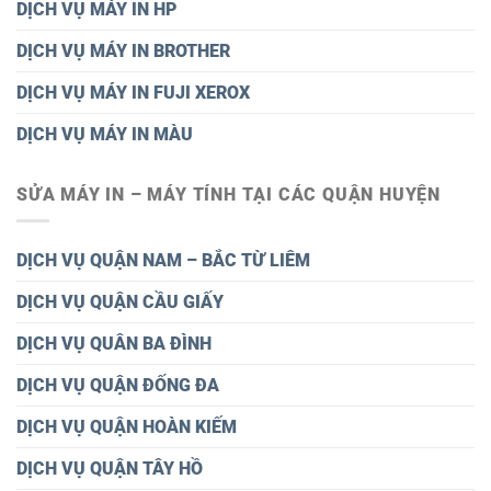
DỊCH VỤ MÁY IN HP
DỊCH VỤ MÁY IN BROTHER
DỊCH VỤ MÁY IN FUJI XEROX
DỊCH VỤ MÁY IN MÀU
SỬA MÁY IN – MÁY TÍNH TẠI CÁC QUẬN HUYỆN
DỊCH VỤ QUẬN NAM – BẮC TỪ LIÊM
DỊCH VỤ QUẬN CẦU GIẤY
DỊCH VỤ QUÂN BA ĐÌNH
DỊCH VỤ QUẬN ĐỐNG ĐA
DỊCH VỤ QUẬN HOÀN KIẾM
DỊCH VỤ QUẬN TÂY HỒ