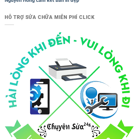
Nguyên Hồng cam kết bản in đẹp
HỖ TRỢ SỬA CHỮA MIỄN PHÍ CLICK