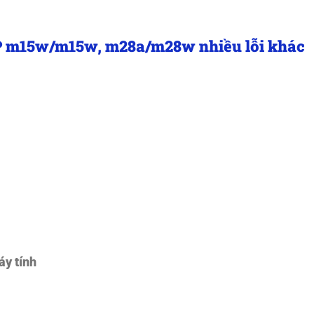
P m15w/m15w, m28a/m28w nhiều lỗi khác
áy tính