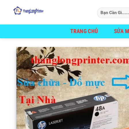
Bỏ
qua
nội
dung
TRANG CHỦ
SỬA M