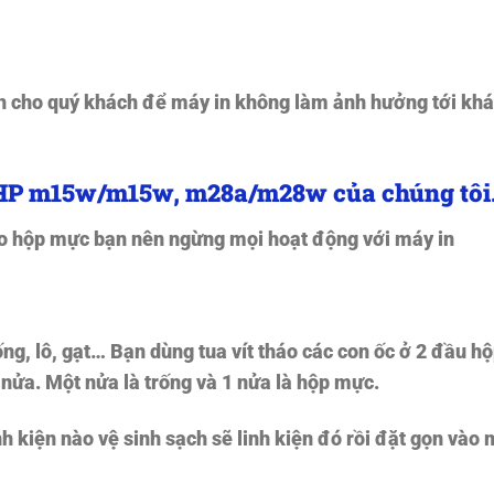
nh cho quý khách để máy in không làm ảnh hưởng tới kh
 HP m15w/m15w, m28a/m28w của chúng tôi
áo hộp mực bạn nên ngừng mọi hoạt động với máy in
ng, lô, gạt… Bạn dùng tua vít tháo các con ốc ở 2 đầu h
nửa. Một nửa là trống và 1 nửa là hộp mực.
h kiện nào vệ sinh sạch sẽ linh kiện đó rồi đặt gọn vào 