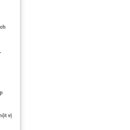
ách
.
ộp
một vị