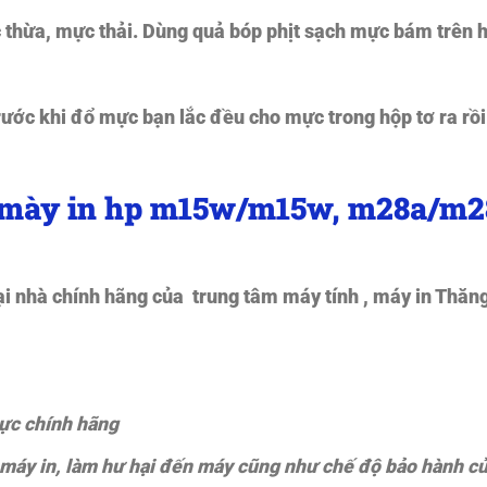
 thừa, mực thải. Dùng quả bóp phịt sạch mực bám trên 
ớc khi đổ mực bạn lắc đều cho mực trong hộp tơ ra rồ
c mày in hp m15w/m15w, m28a/m
nhà chính hãng của trung tâm máy tính , máy in Thăn
mực chính hãng
máy in, làm hư hại đến máy cũng như chế độ bảo hành c