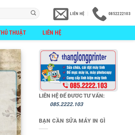
LIÊN HỆ
0852222103
THỦ THUẬT
LIÊN HỆ
LIÊN HỆ ĐỂ ĐƯƠC TƯ VẤN:
085.2222.103
BẠN CẦN SỬA MÁY IN GÌ