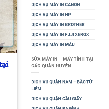
DỊCH VỤ MÁY IN CANON
DỊCH VỤ MÁY IN HP
DỊCH VỤ MÁY IN BROTHER
DỊCH VỤ MÁY IN FUJI XEROX
DỊCH VỤ MÁY IN MÀU
SỬA MÁY IN – MÁY TÍNH TẠI
tại
CÁC QUẬN HUYỆN
DỊCH VỤ QUẬN NAM – BẮC TỪ
LIÊM
DỊCH VỤ QUẬN CẦU GIẤY
DỊCH VỤ QUÂN BA ĐÌNH