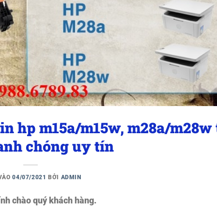
in hp m15a/m15w, m28a/m28w 
anh chóng uy tín
 VÀO
04/07/2021
BỞI
ADMIN
nh chào quý khách hàng.