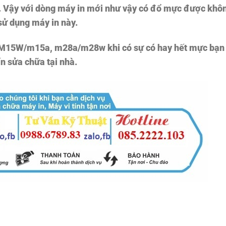
 Vậy với dòng máy in mới như vậy có đổ mực được khô
sử dụng máy in này.
 M15W/m15a, m28a/m28w
khi có sự có hay hết mực bạn
n sửa chữa tại nhà.