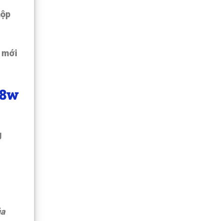
hộp
i mới
28w
g
ủa