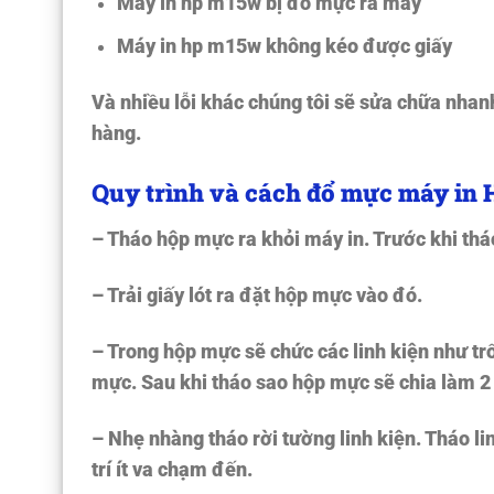
Máy in hp m15w bị đổ mực ra máy
Máy in hp m15w không kéo được giấy
Và nhiều lỗi khác chúng tôi sẽ sửa chữa nha
hàng.
Quy trình và cách đổ mực máy in
– Tháo hộp mực ra khỏi máy in. Trước khi th
– Trải giấy lót ra đặt hộp mực vào đó.
– Trong hộp mực sẽ chức các linh kiện như trố
mực. Sau khi tháo sao hộp mực sẽ chia làm 2 
– Nhẹ nhàng tháo rời tường linh kiện. Tháo lin
trí ít va chạm đến.