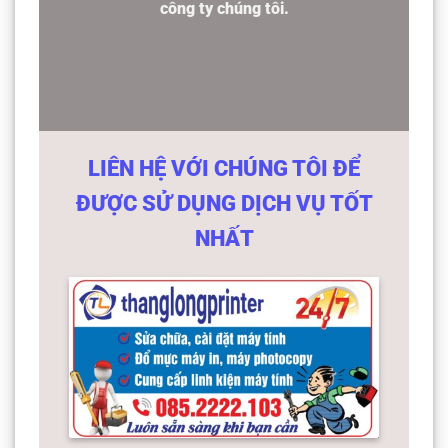
công ty chúng tôi.
LIÊN HỆ VỚI CHÚNG TÔI ĐỂ
ĐƯỢC SỬ DỤNG DỊCH VỤ TỐT
NHẤT