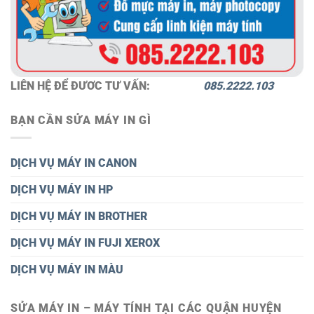
LIÊN HỆ ĐỂ ĐƯƠC TƯ VẤN:
085.2222.103
BẠN CẦN SỬA MÁY IN GÌ
DỊCH VỤ MÁY IN CANON
DỊCH VỤ MÁY IN HP
DỊCH VỤ MÁY IN BROTHER
DỊCH VỤ MÁY IN FUJI XEROX
DỊCH VỤ MÁY IN MÀU
SỬA MÁY IN – MÁY TÍNH TẠI CÁC QUẬN HUYỆN