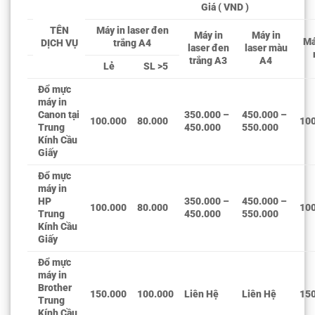
Giá ( VND )
TÊN
Máy in laser đen
Máy in
Máy in
Má
DỊCH VỤ
trắng A4
laser đen
laser màu
trắng A3
A4
Lẻ
SL >5
Đổ mực
máy in
Canon tại
350.000 –
450.000 –
100.000
80.000
10
Trung
450.000
550.000
Kính Cầu
Giấy
Đổ mực
máy in
HP
350.000 –
450.000 –
100.000
80.000
10
Trung
450.000
550.000
Kính Cầu
Giấy
Đổ mực
máy in
Brother
150.000
100.000
Liên Hệ
Liên Hệ
15
Trung
Kính Cầu