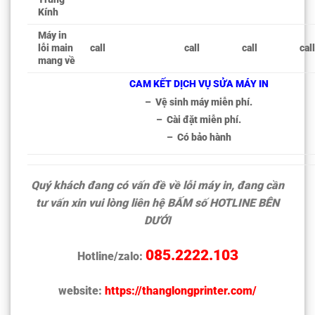
Kính
Máy in
lỗi main
call
call
call
cal
mang về
CAM KẾT DỊCH VỤ SỬA MÁY IN
– Vệ sinh máy miễn phí.
– Cài đặt miễn phí.
– Có bảo hành
Quý khách đang có vấn đề về lỗi máy in, đang cần
tư vấn xin vui lòng liên hệ BẤM số
HOTLINE BÊN
DƯỚI
085.2222.103
Hotline/zalo:
website:
https://thanglongprinter.com/