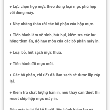
+ Lựa chọn hộp mực theo đúng loại mực phù hợp
với dòng máy.
+ Nhẹ nhàng tháo rời các bộ phận của hộp mực.
+ Tiến hành làm vệ sinh, hút bụi, kiểm tra các hư
hỏng tiềm ẩn, độ hao mòn của các bộ phận máy in.
+ Loại bỏ, hút sạch mực thừa.
+ Tiến hành đổ mực mới.
+ Các bộ phận, chi tiết đã làm sạch sẽ được lắp ráp
lại.
+ Kiểm tra chất lượng bản in, nếu thấy cần thiết thì
reset chíp hộp mực máy in.
Nếu máy in bị lỗi kỹ thuật tiến hành kiểm tra và