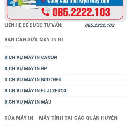
LIÊN HỆ ĐỂ ĐƯƠC TƯ VẤN:
085.2222.103
BẠN CẦN SỬA MÁY IN GÌ
DỊCH VỤ MÁY IN CANON
DỊCH VỤ MÁY IN HP
DỊCH VỤ MÁY IN BROTHER
DỊCH VỤ MÁY IN FUJI XEROX
DỊCH VỤ MÁY IN MÀU
SỬA MÁY IN – MÁY TÍNH TẠI CÁC QUẬN HUYỆN