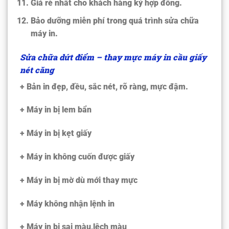
Giá rẻ nhất cho khách hàng ký hợp đồng.
Bảo dưỡng miễn phí trong quá trình sửa chữa
máy in.
Sửa chữa dứt điểm – thay mực máy in cầu giấy
nét căng
+ Bản in đẹp, đều, sắc nét, rõ ràng, mực đậm.
+ Máy in bị lem bẩn
+ Máy in bị kẹt giấy
+ Máy in không cuốn được giấy
+ Máy in bị mờ dù mới thay mực
+ Máy không nhận lệnh in
+ Máy in bị sai màu,lệch màu