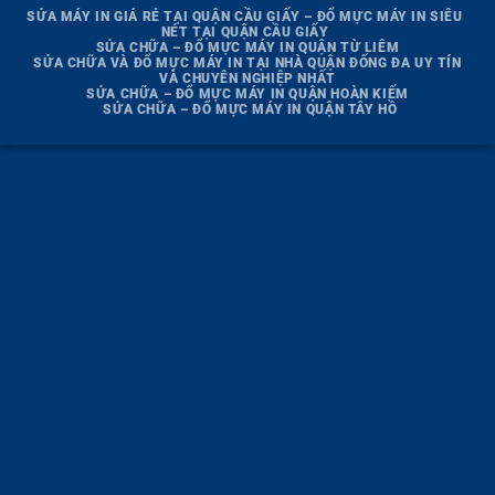
SỬA MÁY IN GIÁ RẺ TẠI QUẬN CẦU GIẤY – ĐỔ MỰC MÁY IN SIÊU
NÉT TẠI QUẬN CẦU GIẤY
SỬA CHỮA – ĐỔ MỰC MÁY IN QUẬN TỪ LIÊM
SỬA CHỮA VÀ ĐỔ MỰC MÁY IN TẠI NHÀ QUẬN ĐỐNG ĐA UY TÍN
VÀ CHUYÊN NGHIỆP NHẤT
SỬA CHỮA – ĐỔ MỰC MÁY IN QUẬN HOÀN KIẾM
SỬA CHỮA – ĐỔ MỰC MÁY IN QUẬN TÂY HỒ