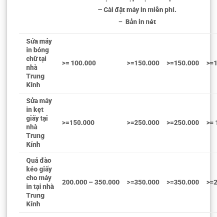
– Cài đặt máy in miễn phí.
– Bản in nét
Sửa máy
in bóng
chữ tại
>= 100.000
>=150.000
>=150.000
>=
nhà
Trung
Kính
Sửa máy
in kẹt
giấy tại
>=150.000
>=250.000
>=250.000
>= 
nhà
Trung
Kính
Quả đào
kéo giấy
cho máy
200.000 – 350.000
>=350.000
>=350.000
>=
in tại nhà
Trung
Kính