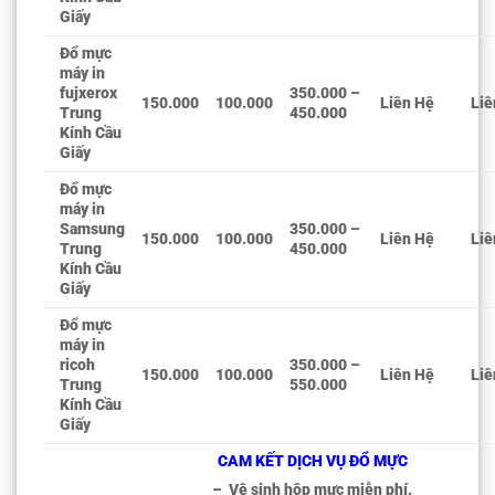
Giấy
Đổ mực
máy in
fujxerox
350.000 –
150.000
100.000
Liên Hệ
Liê
Trung
450.000
Kính Cầu
Giấy
Đổ mực
máy in
Samsung
350.000 –
150.000
100.000
Liên Hệ
Liê
Trung
450.000
Kính Cầu
Giấy
Đổ mực
máy in
ricoh
350.000 –
150.000
100.000
Liên Hệ
Liê
Trung
550.000
Kính Cầu
Giấy
CAM KẾT DỊCH VỤ ĐỔ MỰC
– Vệ sinh hộp mực miễn phí.