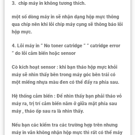
3.
chip máy in không tương thích.
một số dòng máy in sẽ nhận dạng hộp mực thông
qua chíp nên khi lỗi chíp máy cụng sẽ thông báo lỗi
hộp mực.
4.
Lỗi máy in ” No toner catridge ” ” catridge error
” do lỗi cảm biến hoặc sensor
Cò kích hoạt sensor : khi bạn tháo hộp mực khỏi
máy sẽ nhìn thấy bên trong máy góc bên trái có
một miếng nhựa màu đen có thể đẩy ra phía sau.
Hệ thống cảm biến : Để nhìn thấy bạn phải tháo vỏ
máy ra, trị trí cảm biến nằm ở giữa mặt phía sau
máy , tháo ốp sau ra là nhìn thấy.
Nếu bạn các kiểm tra các trường hợp trên nhưng
máy in vẫn không nhận hộp mực thì rất có thể máy