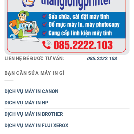
LIÊN HỆ ĐỂ ĐƯƠC TƯ VẤN:
085.2222.103
BẠN CẦN SỬA MÁY IN GÌ
DỊCH VỤ MÁY IN CANON
DỊCH VỤ MÁY IN HP
DỊCH VỤ MÁY IN BROTHER
DỊCH VỤ MÁY IN FUJI XEROX