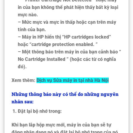
in của bạn không thể phát hiện thấy bất kỳ loại
mực nào.
– Mức mực và mực in thấp hoặc cạn trên máy
tính của bạn.
– Máy in HP hiển thị “
HP cartridges locked
”
hoặc “
cartridge protection enabled
. ”
– Một thông báo trên máy in của bạn cảnh báo “
No Cartridge Installed
” (hoặc các từ có nghĩa
đó).
Xem thêm:
Dịch vụ Sửa máy in tại nhà Hà Nội
Những thông báo này có thể do những nguyên
nhân sau:
Đặt lại bộ nhớ trong:
Khi bạn lắp hộp mực mới, máy in của bạn sẽ tự
động nhận dạng nó và đặt lại bộ nhớ trong của nó,