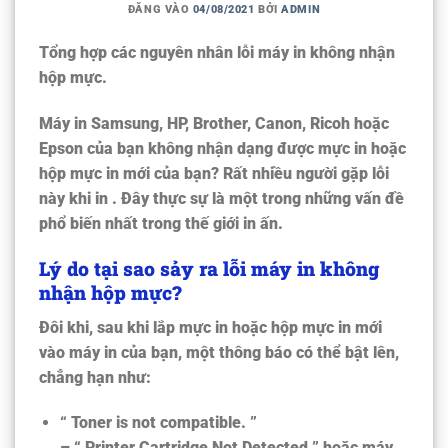
ĐĂNG VÀO
04/08/2021
BỞI
ADMIN
Tổng hợp các nguyên nhân lỗi máy in không nhận
hộp mực.
Máy in Samsung, HP, Brother, Canon, Ricoh hoặc
Epson của bạn không nhận dạng được mực in hoặc
hộp mực in mới của bạn? Rất nhiều người gặp lỗi
này khi in . Đây thực sự là một trong những vấn đề
phổ biến nhất trong thế giới in ấn.
Lý do tại sao sảy ra lỗi máy in không
nhận hộp mực?
Đôi khi, sau khi lắp mực in hoặc hộp mực in mới
vào máy in của bạn, một thông báo có thể bật lên,
chẳng hạn như:
“
Toner is not compatible
. ”
– “
Printer Cartridge Not Detected
” hoặc máy