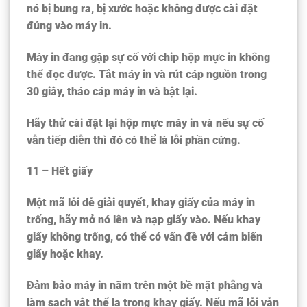
nó bị bung ra, bị xước hoặc không được cài đặt
đúng vào máy in.
Máy in đang gặp sự cố với chip hộp mực in không
thể đọc được. Tắt máy in và rút cáp nguồn trong
30 giây, tháo cáp máy in và bật lại.
Hãy thử cài đặt lại hộp mực máy in và nếu sự cố
vẫn tiếp diễn thì đó có thể là lỗi phần cứng.
11 – Hết giấy
Một mã lỗi dễ giải quyết, khay giấy của máy in
trống, hãy mở nó lên và nạp giấy vào. Nếu khay
giấy không trống, có thể có vấn đề với cảm biến
giấy hoặc khay.
Đảm bảo máy in nằm trên một bề mặt phẳng và
làm sạch vật thể lạ trong khay giấy. Nếu mã lỗi vẫn