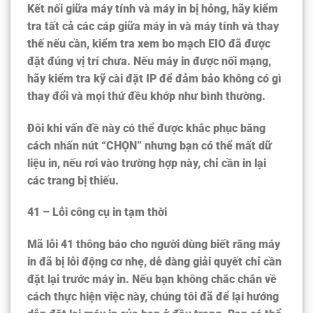
Kết nối giữa máy tính và máy in bị hỏng, hãy kiểm
tra tất cả các cáp giữa máy in và máy tính và thay
thế nếu cần, kiểm tra xem bo mạch EIO đã được
đặt đúng vị trí chưa. Nếu máy in được nối mạng,
hãy kiểm tra kỹ cài đặt IP để đảm bảo không có gì
thay đổi và mọi thứ đều khớp như bình thường.
Đôi khi vấn đề này có thể được khắc phục bằng
cách nhấn nút “CHỌN” nhưng bạn có thể mất dữ
liệu in, nếu rơi vào trường hợp này, chỉ cần in lại
các trang bị thiếu.
41 – Lỗi công cụ in tạm thời
Mã lỗi 41 thông báo cho người dùng biết rằng máy
in đã bị lỗi động cơ nhẹ, dễ dàng giải quyết chỉ cần
đặt lại trước máy in. Nếu bạn không chắc chắn về
cách thực hiện việc này, chúng tôi đã để lại hướng