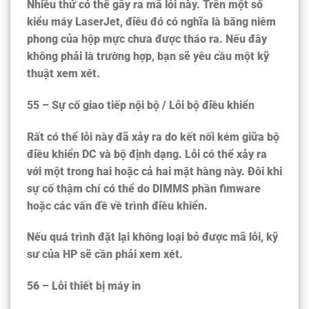
Nhiều thứ có thể gây ra mã lỗi này. Trên một số
kiểu máy LaserJet, điều đó có nghĩa là băng niêm
phong của hộp mực chưa được tháo ra. Nếu đây
không phải là trường hợp, bạn sẽ yêu cầu một kỹ
thuật xem xét.
55 – Sự cố giao tiếp nội bộ / Lỗi bộ điều khiển
Rất có thể lỗi này đã xảy ra do kết nối kém giữa bộ
điều khiển DC và bộ định dạng. Lỗi có thể xảy ra
với một trong hai hoặc cả hai mặt hàng này. Đôi khi
sự cố thậm chí có thể do DIMMS phần fimware
hoặc các vấn đề về trình điều khiển.
Nếu quá trình đặt lại không loại bỏ được mã lỗi, kỹ
sư của HP sẽ cần phải xem xét.
56 – Lỗi thiết bị máy in