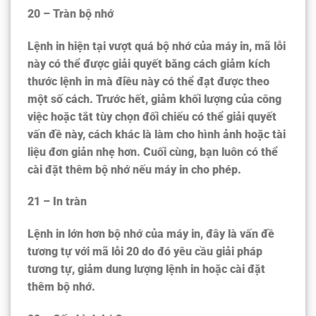
20 – Tràn bộ nhớ
Lệnh in hiện tại vượt quá bộ nhớ của máy in, mã lỗi
này có thể được giải quyết bằng cách giảm kích
thước lệnh in mà điều này có thể đạt được theo
một số cách. Trước hết, giảm khối lượng của công
việc hoặc tắt tùy chọn đối chiếu có thể giải quyết
vấn đề này, cách khác là làm cho hình ảnh hoặc tài
liệu đơn giản nhẹ hơn. Cuối cùng, bạn luôn có thể
cài đặt thêm bộ nhớ nếu máy in cho phép.
21 – In tràn
Lệnh in lớn hơn bộ nhớ của máy in, đây là vấn đề
tương tự với mã lỗi 20 do đó yêu cầu giải pháp
tương tự, giảm dung lượng lệnh in hoặc cài đặt
thêm bộ nhớ.