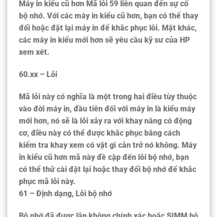
Máy in kiểu cũ hơn Mã lỗi 59 liên quan đến sự cố
bộ nhớ. Với các máy in kiểu cũ hơn, bạn có thể thay
đổi hoặc đặt lại máy in để khắc phục lỗi. Mặt khác,
các máy in kiểu mới hơn sẽ yêu cầu kỹ sư của HP
xem xét.
60.xx – Lỗi
Mã lỗi này có nghĩa là một trong hai điều tùy thuộc
vào đời máy in, đầu tiên đối với máy in là kiểu máy
mới hơn, nó sẽ là lỗi xảy ra với khay nâng có động
cơ, điều này có thể được khắc phục bằng cách
kiểm tra khay xem có vật gì cản trở nó không. Máy
in kiểu cũ hơn mã này đề cập đến lỗi bộ nhớ, bạn
có thể thử cài đặt lại hoặc thay đổi bộ nhớ để khắc
phục mã lỗi này.
61 – Định dạng, Lỗi bộ nhớ
Bộ nhớ đã được lắp không chính xác hoặc SIMM bộ