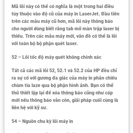
Mã lỗi này có thể có nghĩa là một trong hai điều
tùy thuộc vào độ cũ của máy in LaserJet. Đầu tiên
trên các mẫu máy cũ hơn, mã lỗi này thông báo
cho người dùng biết rằng tab mở màn trập laser bị
thiếu. Trên các mẫu máy mới, vấn đề có thể là lỗi
với toàn bộ bộ phận quét laser.
52 – Lỗi tốc độ máy quét không chính xác
Tất cả các mã lỗi 52, 52.1 và 52.2 của HP đều chỉ
ra sự cố với gương đa giác của máy in phản chiếu
chùm tia laze qua bộ phận hình ảnh. Bạn có thể
thử thiết lập lại để xóa thông báo cũng như cáp
mới nếu thông báo vẫn còn, giải pháp cuối cùng là
liên hệ với kỹ sư.
54 – Nguồn chu kỳ lỗi máy in