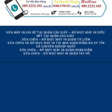
SỬA MÁY IN GIÁ RẺ TẠI QUẬN CẦU GIẤY – ĐỔ MỰC MÁY IN SIÊU
NÉT TẠI QUẬN CẦU GIẤY
SỬA CHỮA – ĐỔ MỰC MÁY IN QUẬN TỪ LIÊM
SỬA CHỮA VÀ ĐỔ MỰC MÁY IN TẠI NHÀ QUẬN ĐỐNG ĐA UY TÍN
VÀ CHUYÊN NGHIỆP NHẤT
SỬA CHỮA – ĐỔ MỰC MÁY IN QUẬN HOÀN KIẾM
SỬA CHỮA – ĐỔ MỰC MÁY IN QUẬN TÂY HỒ