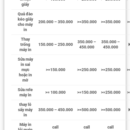
giấy
Quả đào
kéo giấy
200.000 – 350.000
>=350.000
>=350.000
>
cho máy
in
Thay
350.000 –
350.000 –
trống
150.000 – 250.000
450.000
450.000
máy in
Sửa máy
in sai
mực
>=150.000
>=250.000
>=250.000
>
hoặc in
mờ
Sửa rơle
>= 100.000
>=150.000
>=250.000
>
máy in
thay lô
sấy máy
350.000 – 450.000
>=500.000
>=500.000
in
Máy in
call
call
call
lỗi main