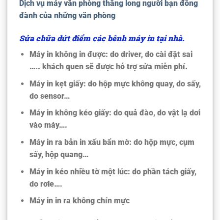
Dịch vụ máy văn phòng thăng long người bạn đồng
đành của những văn phòng
Sửa chữa dứt điểm các bênh máy in tại nhà.
Máy in không in được:
do driver, do cài đặt sai
….. khách quen sẽ được hỗ trợ sửa miễn phí.
Máy in kẹt giấy:
do hộp mực không quay, do sấy,
do sensor…
Máy in không kéo giấy:
do quả đào, do vật lạ dơi
vào máy….
Máy in ra bản in
xấu bẩn mờ:
do hộp mực, cụm
sấy, hộp quang…
Máy in kéo nhiều tờ một lúc:
do phần tách giấy,
do rơle….
Máy in in ra không chín mực