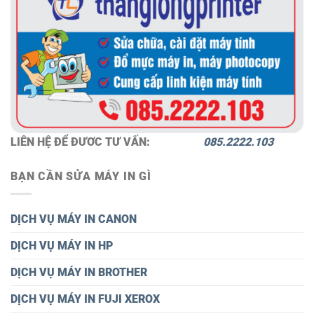
LIÊN HỆ ĐỂ ĐƯƠC TƯ VẤN:
085.2222.103
BẠN CẦN SỬA MÁY IN GÌ
DỊCH VỤ MÁY IN CANON
DỊCH VỤ MÁY IN HP
DỊCH VỤ MÁY IN BROTHER
DỊCH VỤ MÁY IN FUJI XEROX