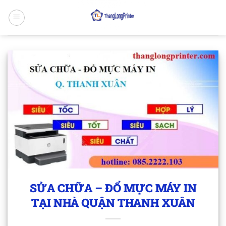
Bỏ
qua
nội
dung
SỬA CHỮA – ĐỔ MỰC MÁY IN
TẠI NHÀ QUẬN THANH XUÂN