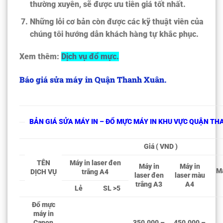
thường xuyên, sẽ được ưu tiên giá tốt nhất.
Những lỗi cơ bản còn được các kỹ thuật viên của
chúng tôi hướng dẫn khách hàng tự khắc phục.
Xem thêm:
Dịch vụ đổ mực.
Báo giá sửa máy in Quận Thanh Xuân.
BẢN GIÁ SỬA MÁY IN – ĐỔ MỰC MÁY IN KHU VỰC QUẬN T
Giá ( VND )
TÊN
Máy in laser đen
Máy in
Máy in
Má
DỊCH VỤ
trắng A4
laser đen
laser màu
trắng A3
A4
Lẻ
SL >5
Đổ mực
máy in
Canon
350.000 –
450.000 –