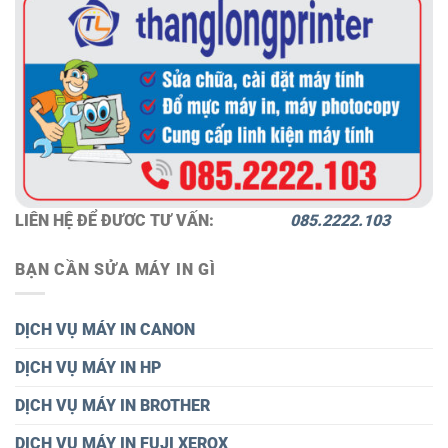
LIÊN HỆ ĐỂ ĐƯƠC TƯ VẤN:
085.2222.103
BẠN CẦN SỬA MÁY IN GÌ
DỊCH VỤ MÁY IN CANON
DỊCH VỤ MÁY IN HP
DỊCH VỤ MÁY IN BROTHER
DỊCH VỤ MÁY IN FUJI XEROX