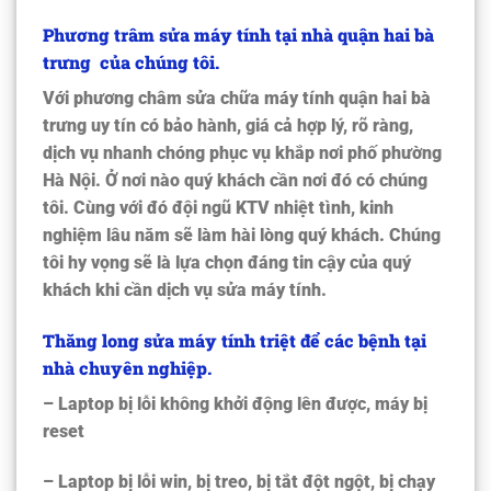
Phương trâm sửa máy tính tại nhà quận hai bà
trưng của chúng tôi.
Với phương châm
sửa chữa máy tính quận hai bà
trưng
uy tín có bảo hành, giá cả hợp lý, rõ ràng,
dịch vụ nhanh chóng phục vụ khắp nơi phố phường
Hà Nội. Ở nơi nào quý khách cần nơi đó có chúng
tôi. Cùng với đó đội ngũ KTV nhiệt tình, kinh
nghiệm lâu năm sẽ làm hài lòng quý khách. Chúng
tôi hy vọng sẽ là lựa chọn đáng tin cậy của quý
khách khi cần dịch vụ sửa máy tính.
Thăng long sửa máy tính triệt để các bệnh tại
nhà chuyên nghiệp.
– Laptop bị lỗi không khởi động lên được, máy bị
reset
– Laptop bị lỗi win, bị treo, bị tắt đột ngột, bị chạy