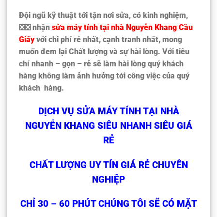
Đội ngũ kỹ thuật tới tận nơi sửa, có kinh nghiệm,
❎❎ nhận
sửa máy tính tại nhà Nguyễn Khang Cầu
Giấy
với chi phí rẻ nhất, cạnh tranh nhất, mong
muốn đem lại Chất lượng và sự hài lòng. Với tiêu
chí nhanh – gọn – rẻ sẽ làm hài lòng quý khách
hàng không làm ảnh hưởng tới công việc của quý
khách hàng.
DỊCH VỤ SỬA MÁY TÍNH TẠI NHÀ
NGUYỄN KHANG SIÊU NHANH SIÊU GIÁ
RẺ
CHẤT LƯỢNG UY TÍN GIÁ RẺ CHUYÊN
NGHIỆP
CHỈ 30 – 60 PHÚT CHÚNG TÔI SẼ CÓ MẶT