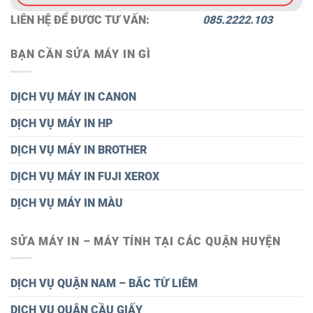
LIÊN HỆ ĐỂ ĐƯƠC TƯ VẤN:
085.2222.103
BẠN CẦN SỬA MÁY IN GÌ
DỊCH VỤ MÁY IN CANON
DỊCH VỤ MÁY IN HP
DỊCH VỤ MÁY IN BROTHER
DỊCH VỤ MÁY IN FUJI XEROX
DỊCH VỤ MÁY IN MÀU
SỬA MÁY IN – MÁY TÍNH TẠI CÁC QUẬN HUYỆN
DỊCH VỤ QUẬN NAM – BẮC TỪ LIÊM
DỊCH VỤ QUẬN CẦU GIẤY