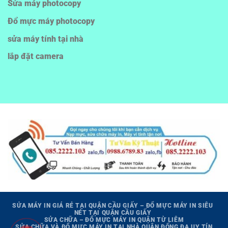
Sửa máy photocopy
Đổ mực máy photocopy
sửa máy tính tại nhà
lắp đặt camera
SỬA MÁY IN GIÁ RẺ TẠI QUẬN CẦU GIẤY – ĐỔ MỰC MÁY IN SIÊU
NÉT TẠI QUẬN CẦU GIẤY
SỬA CHỮA – ĐỔ MỰC MÁY IN QUẬN TỪ LIÊM
SỬA CHỮA VÀ ĐỔ MỰC MÁY IN TẠI NHÀ QUẬN ĐỐNG ĐA UY TÍN