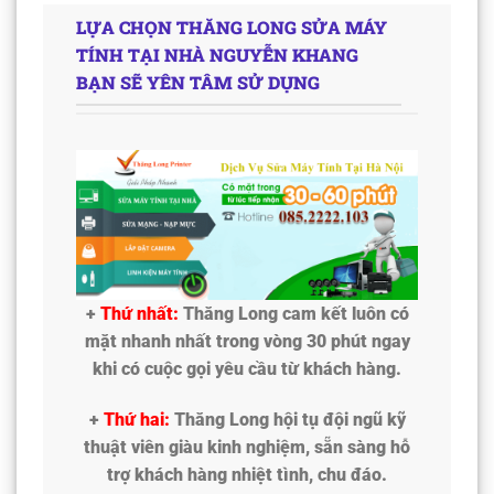
LỰA CHỌN THĂNG LONG SỬA MÁY
TÍNH TẠI NHÀ NGUYỄN KHANG
BẠN SẼ YÊN TÂM SỬ DỤNG
+
Thứ nhất:
Thăng Long cam kết luôn có
mặt nhanh nhất trong vòng 30 phút ngay
khi có cuộc gọi yêu cầu từ khách hàng.
+
Thứ hai:
Thăng Long hội tụ đội ngũ kỹ
thuật viên giàu kinh nghiệm, sẵn sàng hỗ
trợ khách hàng nhiệt tình, chu đáo.