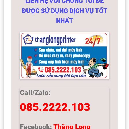
LIÊN HỆ VỚI CHÚNG TÔI ĐỂ
ĐƯỢC SỬ DỤNG DỊCH VỤ TỐT
NHẤT
Call/Zalo:
085.2222.103
Facebook:
Thăng Long