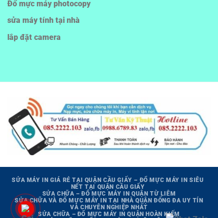
Đổ mực máy photocopy
sửa máy tính tại nhà
lắp đặt camera
SỬA MÁY IN GIÁ RẺ TẠI QUẬN CẦU GIẤY – ĐỔ MỰC MÁY IN SIÊU
NÉT TẠI QUẬN CẦU GIẤY
SỬA CHỮA – ĐỔ MỰC MÁY IN QUẬN TỪ LIÊM
SỬA CHỮA VÀ ĐỔ MỰC MÁY IN TẠI NHÀ QUẬN ĐỐNG ĐA UY TÍN
VÀ CHUYÊN NGHIỆP NHẤT
SỬA CHỮA – ĐỔ MỰC MÁY IN QUẬN HOÀN KIẾM