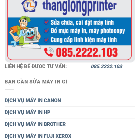
LIÊN HỆ ĐỂ ĐƯƠC TƯ VẤN:
085.2222.103
BẠN CẦN SỬA MÁY IN GÌ
DỊCH VỤ MÁY IN CANON
DỊCH VỤ MÁY IN HP
DỊCH VỤ MÁY IN BROTHER
DỊCH VỤ MÁY IN FUJI XEROX