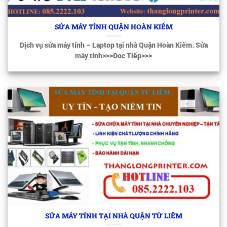
SỬA MÁY TÍNH QUẬN HOÀN KIẾM
Dịch vụ sửa máy tính – Laptop tại nhà Quận Hoàn Kiếm. Sửa
máy tính>>>Đoc Tiếp>>>
SỬA MÁY TÍNH TẠI NHÀ QUẬN TỪ LIÊM