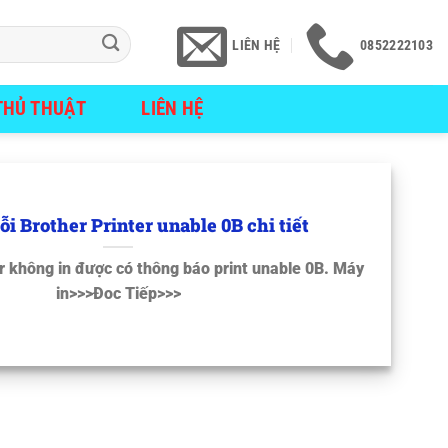
LIÊN HỆ
0852222103
THỦ THUẬT
LIÊN HỆ
lỗi Brother Printer unable 0B chi tiết
r không in được có thông báo print unable 0B. Máy
in>>>Đoc Tiếp>>>