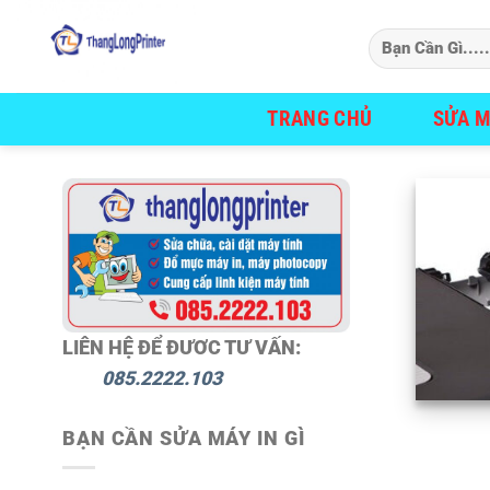
Bỏ
qua
nội
dung
TRANG CHỦ
SỬA M
LIÊN HỆ ĐỂ ĐƯƠC TƯ VẤN:
085.2222.103
BẠN CẦN SỬA MÁY IN GÌ