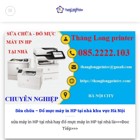
Bỏ
qua
nội
dung
Sửa chữa – Đổ mực máy in HP tại nhà khu vực Hà Nội
sửa máy in HP tại nhà hay đổ mực máy in HP tại nhà là>>>Đoc
Tiếp>>>