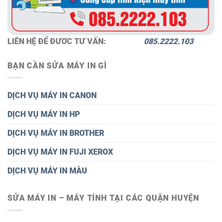
LIÊN HỆ ĐỂ ĐƯƠC TƯ VẤN:
085.2222.103
BẠN CẦN SỬA MÁY IN GÌ
DỊCH VỤ MÁY IN CANON
DỊCH VỤ MÁY IN HP
DỊCH VỤ MÁY IN BROTHER
DỊCH VỤ MÁY IN FUJI XEROX
DỊCH VỤ MÁY IN MÀU
SỬA MÁY IN – MÁY TÍNH TẠI CÁC QUẬN HUYỆN