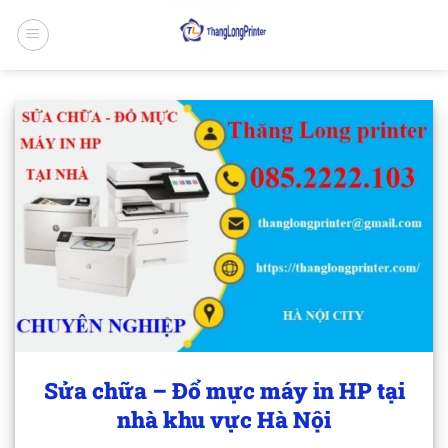
Bỏ
qua
nội
dung
Sửa chữa – Đổ mực máy in HP tại
nhà khu vực Hà Nội