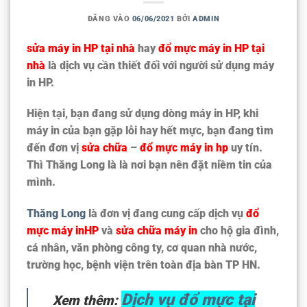
ĐĂNG VÀO
06/06/2021
BỞI
ADMIN
sửa máy in HP tại nhà
hay
đổ mực máy in HP tại
nhà
là dịch vụ cần thiết đối với người sử dụng máy
in HP.
Hiện tại, bạn đang sử dụng dòng máy in HP, khi
máy in của bạn gặp lỗi hay hết mực, bạn đang tìm
đến đơn vị
sửa chữa
–
đổ mực máy in hp
uy tín.
Thì Thăng Long là là nơi bạn nên đặt niềm tin của
mình.
Thăng Long
là đơn vị đang cung cấp dịch vụ
đổ
mực máy inHP
và
sửa chữa máy in
cho hộ gia đình,
cá nhân, văn phòng công ty, cơ quan nhà nước,
trường học, bệnh viện trên toàn địa bàn TP HN.
Dịch vụ đổ mực tại
Xem thêm: