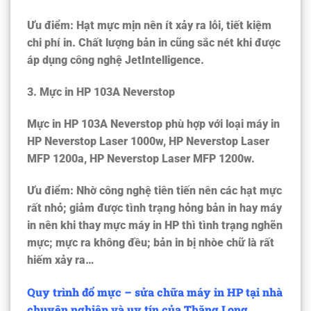
Ưu điểm: Hạt mực mịn nên ít xảy ra lỗi, tiết kiệm
chi phí in. Chất lượng bản in cũng sắc nét khi được
áp dụng công nghệ JetIntelligence.
3. Mực in HP 103A Neverstop
Mực in HP 103A Neverstop phù hợp với loại máy in
HP Neverstop Laser 1000w, HP Neverstop Laser
MFP 1200a, HP Neverstop Laser MFP 1200w.
Ưu điểm: Nhờ công nghệ tiên tiến nên các hạt mực
rất nhỏ; giảm được tình trạng hỏng bản in hay máy
in nên khi thay mực máy in HP thì tình trạng nghẽn
mực; mực ra không đều; bản in bị nhòe chữ là rất
hiếm xảy ra…
Quy trình đổ mực – sửa chữa máy in HP tại nhà
chuyên nghiệp và uy tín của Thăng Long.