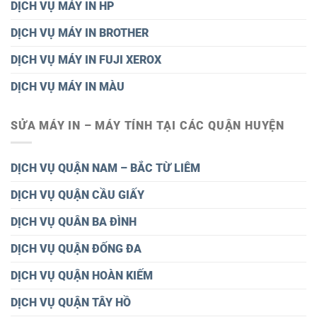
DỊCH VỤ MÁY IN HP
DỊCH VỤ MÁY IN BROTHER
DỊCH VỤ MÁY IN FUJI XEROX
DỊCH VỤ MÁY IN MÀU
SỬA MÁY IN – MÁY TÍNH TẠI CÁC QUẬN HUYỆN
DỊCH VỤ QUẬN NAM – BẮC TỪ LIÊM
DỊCH VỤ QUẬN CẦU GIẤY
DỊCH VỤ QUÂN BA ĐÌNH
DỊCH VỤ QUẬN ĐỐNG ĐA
DỊCH VỤ QUẬN HOÀN KIẾM
DỊCH VỤ QUẬN TÂY HỒ