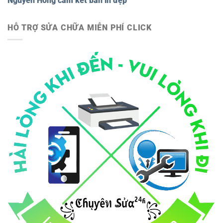
Nguyên Hồng cam kết bản in đẹp
HỖ TRỢ SỬA CHỮA MIỄN PHÍ CLICK