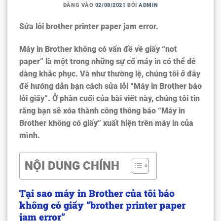
ĐĂNG VÀO
02/08/2021
BỞI
ADMIN
Sửa lỗi
brother printer paper jam error
.
Máy in Brother không có vấn đề về giấy “not
paper” là một trong những sự cố máy in có thể dễ
dàng khắc phục. Và như thường lệ, chúng tôi ở đây
để hướng dẫn bạn cách sửa lỗi “Máy in Brother báo
lỗi giấy”. Ở phần cuối của bài viết này, chúng tôi tin
rằng bạn sẽ xóa thành công thông báo “Máy in
Brother không có giấy” xuất hiện trên máy in của
mình.
NỘI DUNG CHÍNH
Tại sao máy in Brother của tôi báo
không có giấy “brother printer paper
jam error”