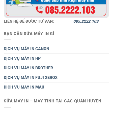
LIÊN HỆ ĐỂ ĐƯƠC TƯ VẤN:
085.2222.103
BẠN CẦN SỬA MÁY IN GÌ
DỊCH VỤ MÁY IN CANON
DỊCH VỤ MÁY IN HP
DỊCH VỤ MÁY IN BROTHER
DỊCH VỤ MÁY IN FUJI XEROX
DỊCH VỤ MÁY IN MÀU
SỬA MÁY IN – MÁY TÍNH TẠI CÁC QUẬN HUYỆN