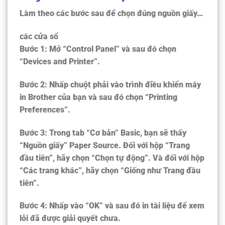
Làm theo các bước sau để chọn đúng nguồn giấy…
các cửa sổ
Bước 1: Mở “Control Panel” và sau đó chọn
“Devices and Printer”.
Bước 2: Nhấp chuột phải vào trình điều khiển máy
in Brother của bạn và sau đó chọn “
Printing
Preferences
”.
Bước 3: Trong tab “Cơ bản”
Basic
, bạn sẽ thấy
“Nguồn giấy”
Paper Source
. Đối với hộp “Trang
đầu tiên”, hãy chọn “Chọn tự động”. Và đối với hộp
“Các trang khác”, hãy chọn “Giống như Trang đầu
tiên”.
Bước 4: Nhấp vào “OK” và sau đó in tài liệu để xem
lỗi đã được giải quyết chưa.