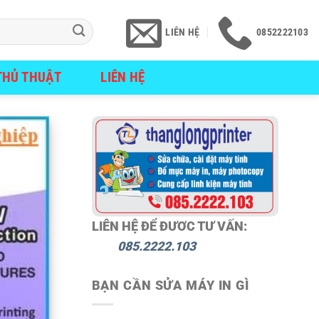
LIÊN HỆ
0852222103
THỦ THUẬT
LIÊN HỆ
LIÊN HỆ ĐỂ ĐƯƠC TƯ VẤN:
085.2222.103
BẠN CẦN SỬA MÁY IN GÌ