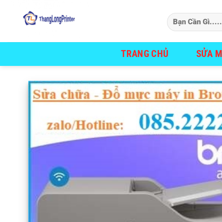
Bỏ
qua
nội
dung
TRANG CHỦ
SỬA M