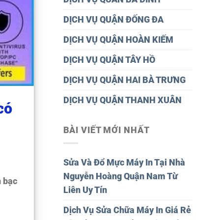
DỊCH VỤ QUẬN ĐỐNG ĐA
DỊCH VỤ QUẬN HOÀN KIẾM
DỊCH VỤ QUẬN TÂY HỒ
DỊCH VỤ QUẬN HAI BÀ TRƯNG
DỊCH VỤ QUẬN THANH XUÂN
có
BÀI VIẾT MỚI NHẤT
Sửa Và Đổ Mực Máy In Tại Nhà
Nguyễn Hoàng Quận Nam Từ
n bạc
Liên Uy Tín
Dịch Vụ Sửa Chữa Máy In Giá Rẻ