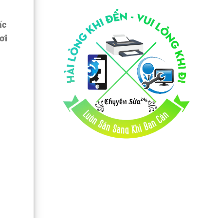
ấc
ơi