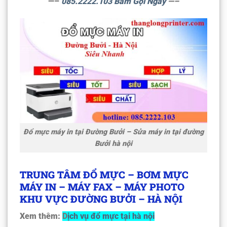
—–
085.2222.103 Bấm Gọi Ngay
—–
Đổ mực máy in tại Đường Bưởi – Sửa máy in tại đường
Bưởi hà nội
TRUNG TÂM ĐỔ MỰC – BƠM MỰC
MÁY IN – MÁY FAX – MÁY PHOTO
KHU VỰC ĐƯỜNG BƯỞI – HÀ NỘI
Xem thêm:
D
ịch vụ đổ mực tại hà nội