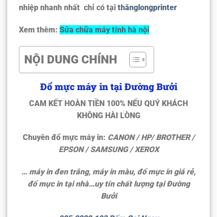
nhiệp
nhanh nhất chỉ có tại
thănglongprinter
Xem thêm:
Sửa chữa máy tính hà nội
NỘI DUNG CHÍNH
Đổ mực máy in tại Đường Bưởi
CAM KẾT HOÀN TIỀN 100% NẾU QUÝ KHÁCH
KHÔNG HÀI LÒNG
Chuyên đổ mực máy in:
CANON / HP/ BROTHER /
EPSON / SAMSUNG / XEROX
… máy in đen trắng, máy in màu, đổ mực in giá rẻ,
đổ mực in tại nhà…uy tín chất lượng tại
Đường
Bưởi