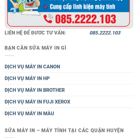
LIÊN HỆ ĐỂ ĐƯƠC TƯ VẤN:
085.2222.103
BẠN CẦN SỬA MÁY IN GÌ
DỊCH VỤ MÁY IN CANON
DỊCH VỤ MÁY IN HP
DỊCH VỤ MÁY IN BROTHER
DỊCH VỤ MÁY IN FUJI XEROX
DỊCH VỤ MÁY IN MÀU
SỬA MÁY IN – MÁY TÍNH TẠI CÁC QUẬN HUYỆN