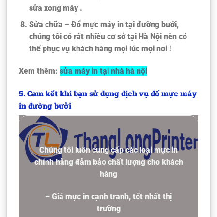
sửa xong máy .
Sửa chữa – Đổ mực máy in tại đường bưởi,
chúng tôi có rất nhiều cơ sở tại Hà Nội nên có
thể phục vụ khách hàng mọi lúc mọi nơi !
Xem thêm:
sửa máy in tại nhà hà nội
5. Cam kết khi bạn sử dụng dịch vụ đổ mực máy
in đường bưởi
Chúng tôi luôn cung cấp các loại mực in
chính hãng đảm bảo chất lượng cho khách
hàng
– Giá mực in cạnh tranh, tốt nhất thị
trường