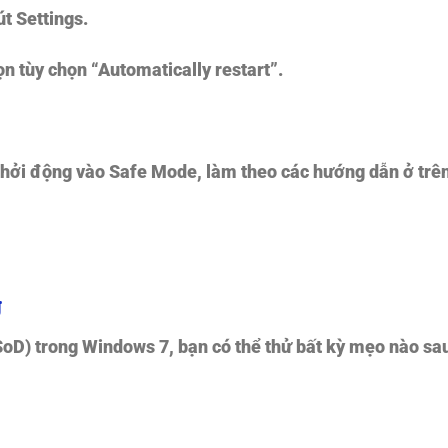
út
Settings.
ọn tùy chọn
“Automatically restart”.
hởi động vào Safe Mode, làm theo các hướng dẫn ở trê
g
SoD) trong Windows 7, bạn có thể thử bất kỳ mẹo nào sa