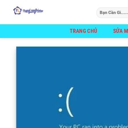
Bỏ
qua
nội
dung
TRANG CHỦ
SỬA M