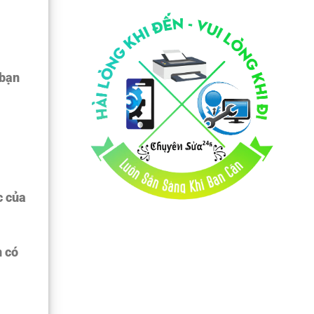
 bạn
c của
n có