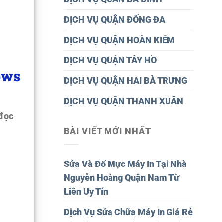
DỊCH VỤ QUẬN ĐỐNG ĐA
DỊCH VỤ QUẬN HOÀN KIẾM
DỊCH VỤ QUẬN TÂY HỒ
ows
DỊCH VỤ QUẬN HAI BÀ TRƯNG
DỊCH VỤ QUẬN THANH XUÂN
 đọc
BÀI VIẾT MỚI NHẤT
Sửa Và Đổ Mực Máy In Tại Nhà
Nguyễn Hoàng Quận Nam Từ
Liên Uy Tín
Dịch Vụ Sửa Chữa Máy In Giá Rẻ