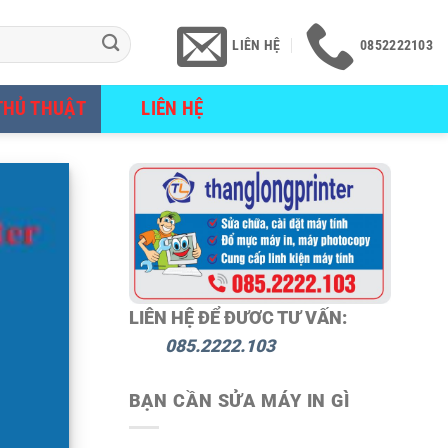
LIÊN HỆ
0852222103
THỦ THUẬT
LIÊN HỆ
LIÊN HỆ ĐỂ ĐƯƠC TƯ VẤN:
085.2222.103
BẠN CẦN SỬA MÁY IN GÌ