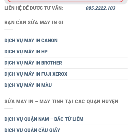
LIÊN HỆ ĐỂ ĐƯƠC TƯ VẤN:
085.2222.103
BẠN CẦN SỬA MÁY IN GÌ
DỊCH VỤ MÁY IN CANON
DỊCH VỤ MÁY IN HP
DỊCH VỤ MÁY IN BROTHER
DỊCH VỤ MÁY IN FUJI XEROX
DỊCH VỤ MÁY IN MÀU
SỬA MÁY IN – MÁY TÍNH TẠI CÁC QUẬN HUYỆN
DỊCH VỤ QUẬN NAM – BẮC TỪ LIÊM
DỊCH VỤ QUẬN CẦU GIẤY