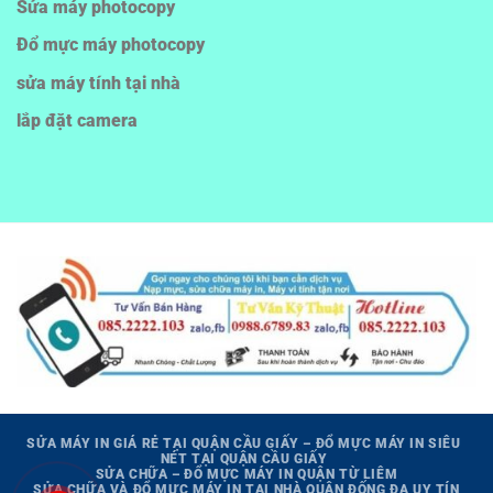
Sửa máy photocopy
Đổ mực máy photocopy
sửa máy tính tại nhà
lắp đặt camera
SỬA MÁY IN GIÁ RẺ TẠI QUẬN CẦU GIẤY – ĐỔ MỰC MÁY IN SIÊU
NÉT TẠI QUẬN CẦU GIẤY
SỬA CHỮA – ĐỔ MỰC MÁY IN QUẬN TỪ LIÊM
SỬA CHỮA VÀ ĐỔ MỰC MÁY IN TẠI NHÀ QUẬN ĐỐNG ĐA UY TÍN