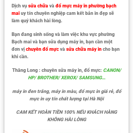
Dịch vụ
sửa chữa
và
đổ mực máy in phường bạch
mai
uy tín chuyên nghiệp cam kết bản in đẹp sẽ
làm quý khách hài lòng.
Bạn đang sinh sống và làm việc khu vực phường
Bạch mai và bạn sửa dụng máy in, bạn cần một
đơn vị
chuyên đổ mực
và
sửa chữa máy in
cho bạn
khi cần.
Thăng Long : chuyên sửa máy in, đổ mực:
CANON/
HP/ BROTHER/ XEROX/ SAMSUNG
…
máy in đen trắng, máy in màu, đổ mực in giá rẻ, đổ
mực in uy tín chất lượng tại Hà Nội
CAM KẾT HOÀN TIỀN 100% NẾU KHÁCH HÀNG
KHÔNG HÀI LÒNG