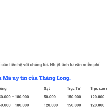
 cần liên hệ với chúng tôi. Nhiệt tình tư vấn miễn phí
m Mã uy tín của Thăng Long.
rống
Gạt
Trục Từ
Trục cao 
50.000 – 180.000
50.000
150.000
120.000
50.000 – 180.000
120.000
150.000
120.000