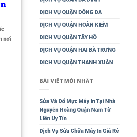
ên
DỊCH VỤ QUẬN ĐỐNG ĐA
DỊCH VỤ QUẬN HOÀN KIẾM
ấc
DỊCH VỤ QUẬN TÂY HỒ
n nơi
DỊCH VỤ QUẬN HAI BÀ TRƯNG
DỊCH VỤ QUẬN THANH XUÂN
BÀI VIẾT MỚI NHẤT
Sửa Và Đổ Mực Máy In Tại Nhà
Nguyễn Hoàng Quận Nam Từ
Liên Uy Tín
Dịch Vụ Sửa Chữa Máy In Giá Rẻ