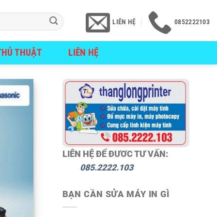
LIÊN HỆ
0852222103
THỦ THUẬT
LIÊN HỆ
LIÊN HỆ ĐỂ ĐƯƠC TƯ VẤN:
085.2222.103
BẠN CẦN SỬA MÁY IN GÌ