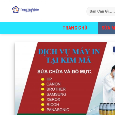
Bỏ
qua
nội
dung
TRANG CHỦ
SỬA M