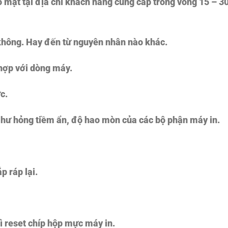
 mặt tại địa chỉ khách hàng cung cấp trong vòng 15 – 3
không. Hay đến từ nguyên nhân nào khác.
hợp với dòng máy.
c.
ác hư hỏng tiềm ẩn, độ hao mòn của các bộ phận máy in.
p ráp lại.
hì reset chíp hộp mực máy in.