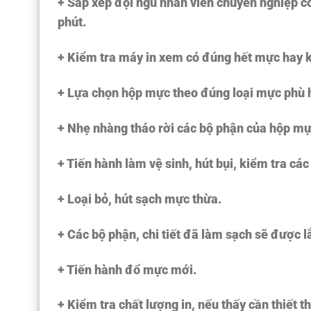
+ Sắp xếp đội ngũ nhân viên chuyên nghiệp có
phút.
+ Kiểm tra máy in xem có đúng hết mực hay 
+ Lựa chọn hộp mực theo đúng loại mực phù 
+ Nhẹ nhàng tháo rời các bộ phận của hộp mự
+ Tiến hành làm vệ sinh, hút bụi, kiểm tra c
+ Loại bỏ, hút sạch mực thừa.
+ Các bộ phận, chi tiết đã làm sạch sẽ được lắ
+ Tiến hành đổ mực mới.
+ Kiểm tra chất lượng in, nếu thấy cần thiết t