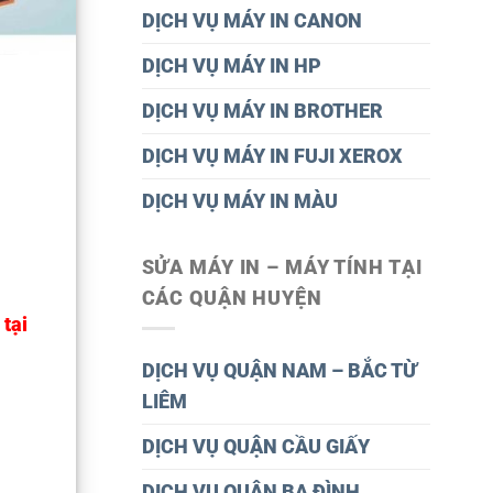
DỊCH VỤ MÁY IN CANON
DỊCH VỤ MÁY IN HP
DỊCH VỤ MÁY IN BROTHER
DỊCH VỤ MÁY IN FUJI XEROX
DỊCH VỤ MÁY IN MÀU
SỬA MÁY IN – MÁY TÍNH TẠI
CÁC QUẬN HUYỆN
 tại
DỊCH VỤ QUẬN NAM – BẮC TỪ
LIÊM
DỊCH VỤ QUẬN CẦU GIẤY
DỊCH VỤ QUÂN BA ĐÌNH