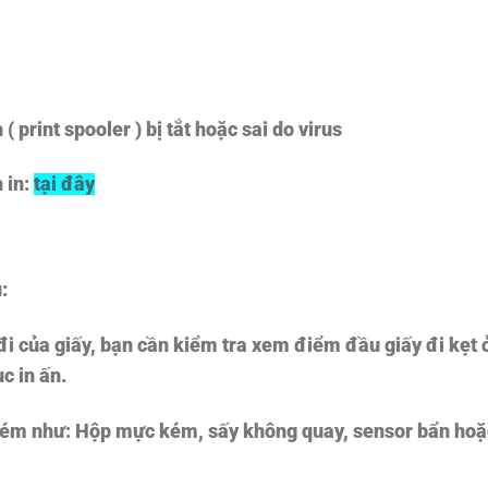
 print spooler ) bị tắt hoặc sai do virus
 in:
tại đây
.
:
đi của giấy, bạn cần kiểm tra xem điểm đầu giấy đi kẹt
ục in ấn.
kém như: Hộp mực kém, sấy không quay, sensor bẩn hoặ