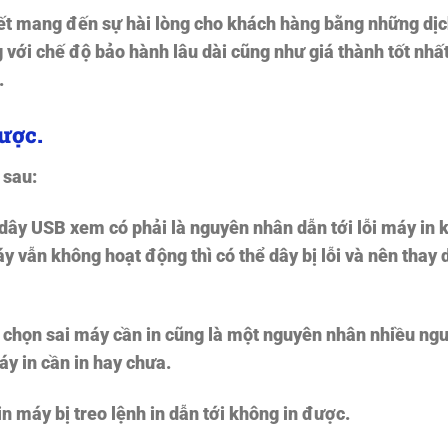
t mang đến sự hài lòng cho khách hàng bằng những dịc
 với chế độ bảo hành lâu dài cũng như giá thành tốt nhấ
.
ược.
 sau:
a dây USB xem có phải là nguyên nhân dẫn tới
lỗi máy in
ẫn không hoạt động thì có thể dây bị lỗi và nên thay 
g chọn sai máy cần in cũng là một nguyên nhân nhiều ng
áy in cần in hay chưa.
in máy bị treo lệnh in dẫn tới không in được.