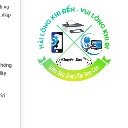
h vụ
t đáp
 không
dây
ười