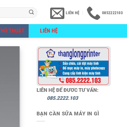
LIÊN HỆ
0852222103
THỦ THUẬT
LIÊN HỆ
LIÊN HỆ ĐỂ ĐƯƠC TƯ VẤN:
085.2222.103
BẠN CẦN SỬA MÁY IN GÌ