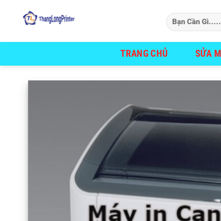
Bỏ
qua
nội
dung
TRANG CHỦ
SỬA M