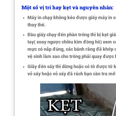
Một số vị trí hay kẹt và nguyên nhân:
Máy in chạy không kéo được giấy máy in s
thay thế.
Đầu giấy chạy đến phần trống thì bị kẹt gi
tay( xoay ngược chiều kim đồng hồ) xem 
mực có nắp đúng, các bánh răng đã khớp 
vệ sinh làm sao cho trống phải quay được 
Giây đến sấy thì dừng hoặc có tờ được tờ 
vỏ sấy hoặc vỏ sấy đã rách bạn cần tra mỡ 