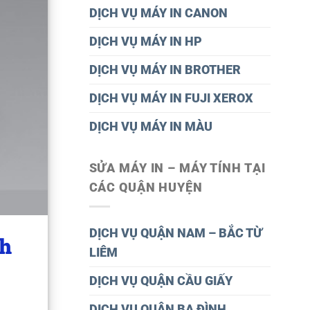
DỊCH VỤ MÁY IN CANON
DỊCH VỤ MÁY IN HP
DỊCH VỤ MÁY IN BROTHER
DỊCH VỤ MÁY IN FUJI XEROX
DỊCH VỤ MÁY IN MÀU
SỬA MÁY IN – MÁY TÍNH TẠI
CÁC QUẬN HUYỆN
DỊCH VỤ QUẬN NAM – BẮC TỪ
ch
LIÊM
DỊCH VỤ QUẬN CẦU GIẤY
DỊCH VỤ QUÂN BA ĐÌNH