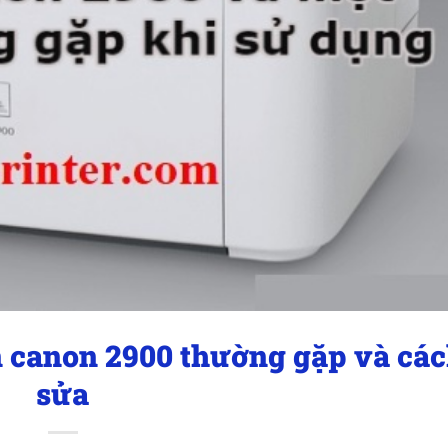
n canon 2900 thường gặp và cá
sửa