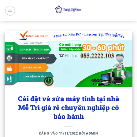
Bỏ
qua
nội
dung
Cài đặt và sửa máy tính tại nhà
Mễ Trì giá rẻ chuyên nghiệp có
bảo hành
ĐĂNG VÀO
11/11/2022
BỞI
ADMIN