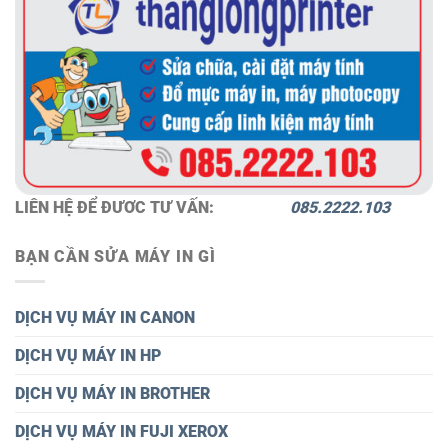
LIÊN HỆ ĐỂ ĐƯƠC TƯ VẤN:
085.2222.103
BẠN CẦN SỬA MÁY IN GÌ
DỊCH VỤ MÁY IN CANON
DỊCH VỤ MÁY IN HP
DỊCH VỤ MÁY IN BROTHER
DỊCH VỤ MÁY IN FUJI XEROX