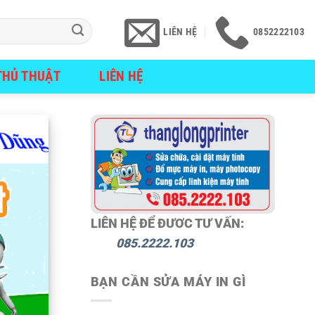
LIÊN HỆ
0852222103
THỦ THUẬT
LIÊN HỆ
LIÊN HỆ ĐỂ ĐƯƠC TƯ VẤN:
085.2222.103
BẠN CẦN SỬA MÁY IN GÌ