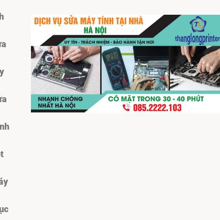
h
ửa
y
ửa
ính
t
máy
cục