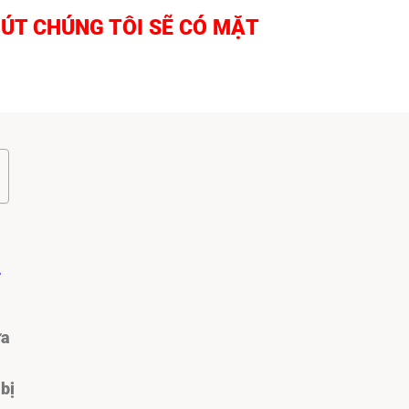
PHÚT CHÚNG TÔI SẼ CÓ MẶT
n
ửa
bị