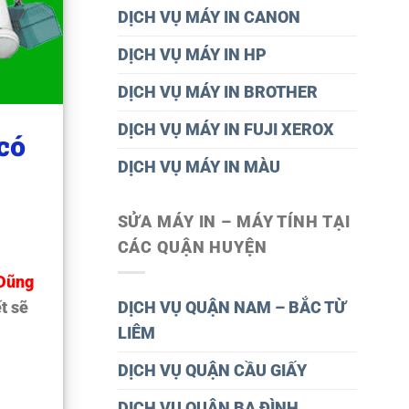
DỊCH VỤ MÁY IN CANON
DỊCH VỤ MÁY IN HP
DỊCH VỤ MÁY IN BROTHER
DỊCH VỤ MÁY IN FUJI XEROX
có
DỊCH VỤ MÁY IN MÀU
SỬA MÁY IN – MÁY TÍNH TẠI
CÁC QUẬN HUYỆN
 Dũng
t sẽ
DỊCH VỤ QUẬN NAM – BẮC TỪ
LIÊM
DỊCH VỤ QUẬN CẦU GIẤY
DỊCH VỤ QUÂN BA ĐÌNH