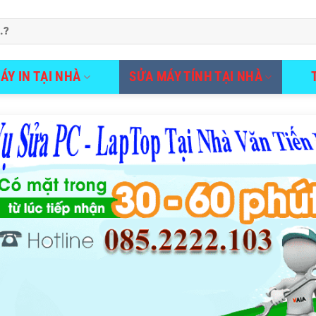
ÁY IN TẠI NHÀ
SỬA MÁY TÍNH TẠI NHÀ