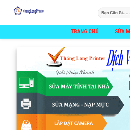
Bỏ
qua
nội
dung
TRANG CHỦ
SỬA M