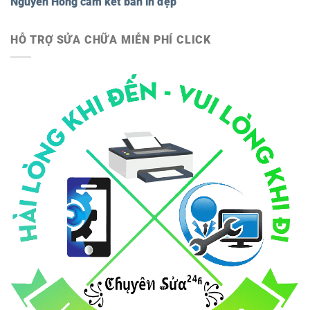
Nguyên Hồng cam kết bản in đẹp
HỖ TRỢ SỬA CHỮA MIỄN PHÍ CLICK