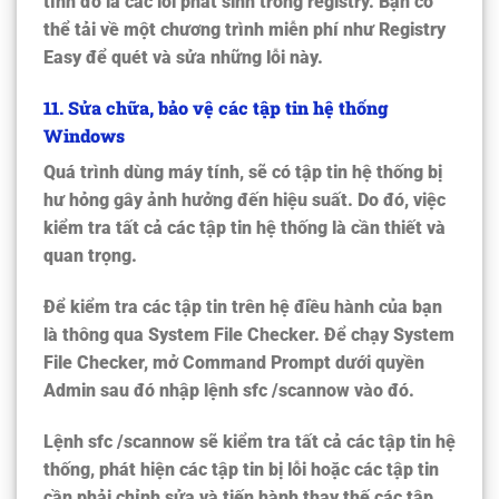
tính đó là các lỗi phát sinh trong registry. Bạn có
thể tải về một chương trình miễn phí như Registry
Easy để quét và sửa những lỗi này.
11
. Sửa chữa, bảo vệ các tập tin hệ thống
Windows
Quá trình dùng máy tính, sẽ có tập tin hệ thống bị
hư hỏng gây ảnh hưởng đến hiệu suất. Do đó, việc
kiểm tra tất cả các tập tin hệ thống là cần thiết và
quan trọng.
Để kiểm tra các tập tin trên hệ điều hành của bạn
là thông qua System File Checker. Để chạy System
File Checker, mở Command Prompt dưới quyền
Admin sau đó nhập lệnh
sfc /scannow
vào đó.
Lệnh
sfc /scannow
sẽ kiểm tra tất cả các tập tin hệ
thống, phát hiện các tập tin bị lỗi hoặc các tập tin
cần phải chỉnh sửa và tiến hành thay thế các tập