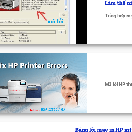
Làm thế nà
Tổng hợp một
Mã lỗi HP th
Bảng lỗi máy in HP m