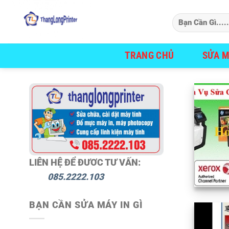
Bỏ
qua
nội
dung
TRANG CHỦ
SỬA M
LIÊN HỆ ĐỂ ĐƯƠC TƯ VẤN:
085.2222.103
BẠN CẦN SỬA MÁY IN GÌ