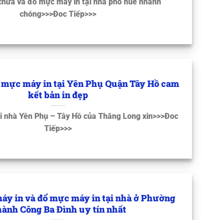
chữa và đổ mực máy in tại nhà phố huế nhanh
chóng>>>Đoc Tiếp>>>
 mực máy in tại Yên Phụ Quận Tây Hồ cam
kết bản in đẹp
i nhà Yên Phụ – Tây Hồ của Thăng Long xin>>>Đoc
Tiếp>>>
áy in và đổ mực máy in tại nhà ở Phường
ành Công Ba Đình uy tín nhất