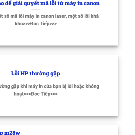
o để giải quyết mã lỗi từ mày in canon
 số mã lỗi máy in canon laser, một số lỗi khá
khó>>>Đoc Tiếp>>>
Lỗi HP thường gặp
ường gặp khi máy in của bạn bị lỗi hoặc không
hoạt>>>Đoc Tiếp>>>
fp m28w