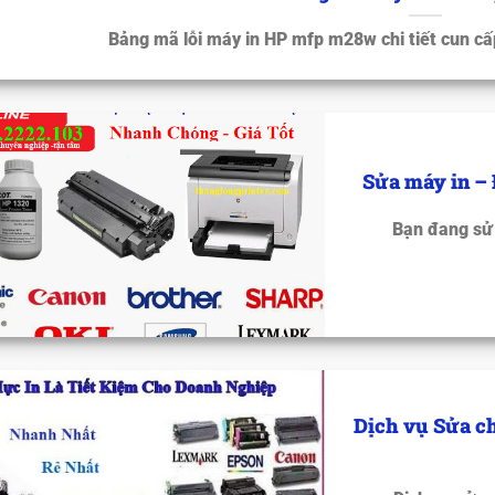
Bảng mã lỗi máy in HP mfp m28w chi tiết cun c
Sửa máy in –
Bạn đang sử 
Dịch vụ Sửa c